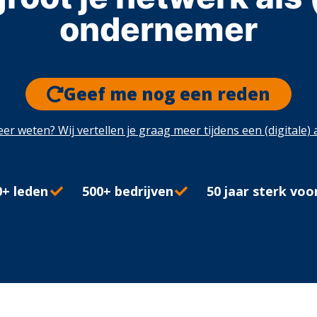
én landelijke lobby
én landelijke lobby
met andere leden
ondernemer
ondernemer
Geef me nog een reden
eer weten? Wij vertellen je graag meer tijdens een (digitale)
0+ leden
500+ bedrijven
50 jaar sterk voo