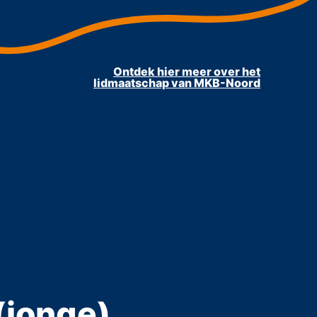
Ontdek hier meer over het
lidmaatschap van MKB-Noord
twijfels
 (jonge)
 (jonge)
gionale
gionale