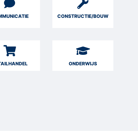
MUNICATIE
CONSTRUCTIE/BOUW
TAILHANDEL
ONDERWIJS
JO
BE