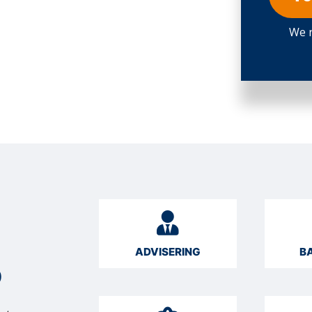
We n
ADVISERING
B
O