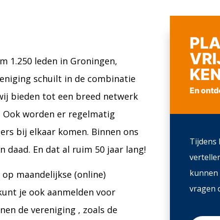
PLA
VRI
 1.250 leden in Groningen,
KE
eniging schuilt in de combinatie
En ontd
wij bieden tot een breed netwerk
. Ook worden er regelmatig
ers bij elkaar komen. Binnen ons
Tijdens 
daad. En dat al ruim 50 jaar lang!
vertelle
kunnen 
op maandelijkse (online)
vragen o
 kunt je ook aanmelden voor
en de vereniging , zoals de