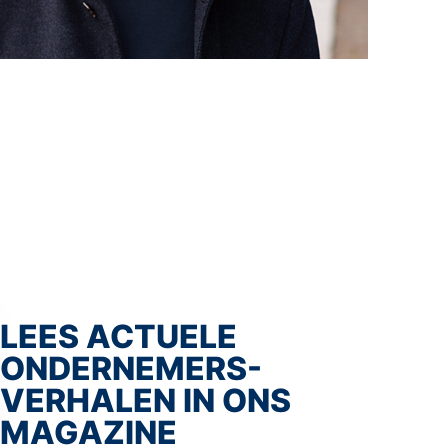
wor
vert
aan
tafel
bij
de
lokal
regi
of
LEES ACTUELE
land
ONDERNEMERS-
polit
VERHALEN IN ONS
Als
MAGAZINE
vere